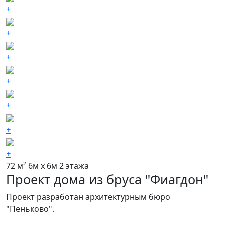
+
+
+
+
+
+
+
72 м²
6м х 6м
2 этажа
Проект дома из бруса "Фиагдон"
Проект разработан архитектурным бюро
"Пеньково".